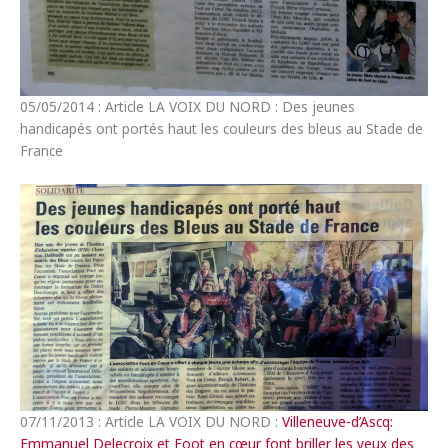
05/05/2014 : Article LA VOIX DU NORD : Des jeunes
handicapés ont portés haut les couleurs des bleus au Stade de
France
07/11/2013 : Article LA VOIX DU NORD :
Villeneuve-d’Ascq:
Emmanuel Delecroix et Foot en cœur font briller les yeux des