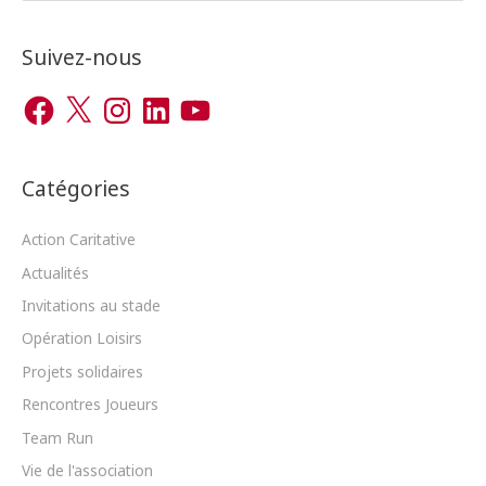
c
h
Suivez-nous
e
F
X
I
L
Y
r
a
n
i
o
c
s
n
u
c
e
t
k
T
b
a
e
u
h
o
g
d
b
o
r
I
e
Catégories
e
k
a
n
m
r
Action Caritative
Actualités
:
Invitations au stade
Opération Loisirs
Projets solidaires
Rencontres Joueurs
Team Run
Vie de l'association