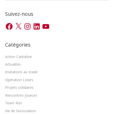
c
h
Suivez-nous
e
F
X
I
L
Y
r
a
n
i
o
c
s
n
u
c
e
t
k
T
b
a
e
u
h
o
g
d
b
o
r
I
e
Catégories
e
k
a
n
m
r
Action Caritative
Actualités
:
Invitations au stade
Opération Loisirs
Projets solidaires
Rencontres Joueurs
Team Run
Vie de l'association