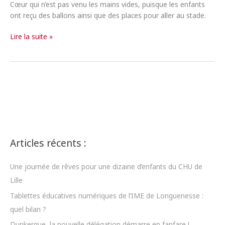
Cœur qui n’est pas venu les mains vides, puisque les enfants
ont reçu des ballons ainsi que des places pour aller au stade.
Remise
Lire la suite »
de
ballons
à
l’Hôpital
Saint-
Vincent
Articles récents :
Une journée de rêves pour une dizaine d’enfants du CHU de
Lille
Tablettes éducatives numériques de l’IME de Longuenesse :
quel bilan ?
Dunkerque, la nouvelle délégation démarre en fanfare !