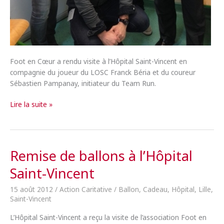
Foot en Cœur a rendu visite à l’Hôpital Saint-Vincent en
compagnie du joueur du LOSC Franck Béria et du coureur
Sébastien Pampanay, initiateur du Team Run.
Visite
Lire la suite »
de
Foot
en
Cœur
Remise de ballons à l’Hôpital
à
Saint-Vincent
l’Hôpital
Saint-
15 août 2012
/
Action Caritative
/
Ballon
,
Cadeau
,
Hôpital
,
Lille
,
Vincent
Saint-Vincent
L’Hôpital Saint-Vincent a reçu la visite de l’association Foot en