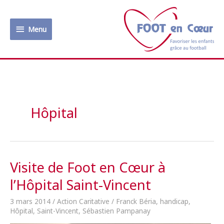
Aller
au
Menu
contenu
Menu
Hôpital
Visite de Foot en Cœur à
l’Hôpital Saint-Vincent
3 mars 2014
/
Action Caritative
/
Franck Béria
,
handicap
,
Hôpital
,
Saint-Vincent
,
Sébastien Pampanay