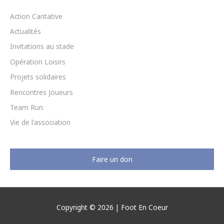
m
r
Action Caritative
Actualités
:
Invitations au stade
Opération Loisirs
Projets solidaires
Rencontres Joueurs
Team Run
Vie de l'association
Faire un don
Copyright © 2026 |
Foot En Coeur