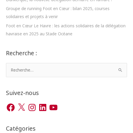
Groupe de running Foot en Cœur : bilan 2025, courses
solidaires et projets à venir
Foot en Cœur Le Havre : les actions solidaires de la délégation
havraise en 2025 au Stade Océane
Recherche :
R
e
c
h
Suivez-nous
e
F
X
I
L
Y
r
a
n
i
o
c
s
n
u
c
e
t
k
T
b
a
e
u
h
o
g
d
b
o
r
I
e
Catégories
e
k
a
n