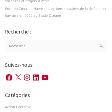
solidaires et projets à venir
Foot en Cœur Le Havre : les actions solidaires de la délégation
havraise en 2025 au Stade Océane
Recherche :
R
e
c
h
Suivez-nous
e
F
X
I
L
Y
r
a
n
i
o
c
s
n
u
c
e
t
k
T
b
a
e
u
h
o
g
d
b
o
r
I
e
Catégories
e
k
a
n
m
r
Action Caritative