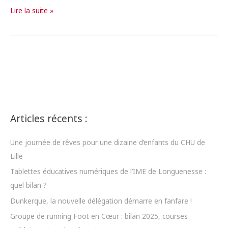
[Projet
Lire la suite »
Solidaire]
Collecte
pour
le
Bénin
et
le
Togo
Articles récents :
Une journée de rêves pour une dizaine d’enfants du CHU de
Lille
Tablettes éducatives numériques de l’IME de Longuenesse :
quel bilan ?
Dunkerque, la nouvelle délégation démarre en fanfare !
Groupe de running Foot en Cœur : bilan 2025, courses