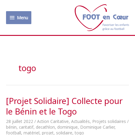
Aller
au
Menu
contenu
Menu
togo
[Projet Solidaire] Collecte pour
le Bénin et le Togo
28 juillet 2022
/
Action Caritative
,
Actualités
,
Projets solidaires
/
bénin
,
caritatif
,
decathlon
,
dominique
,
Dominique Carlier
,
football
,
matériel
,
projet
,
solidaire
,
togo