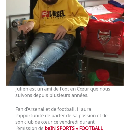
Julien est un ami de Foot en Cœur que nous
suivons depuis plusieurs années.
Fan d’Arsenal et de football, il aura
l’opportunité de parler de sa passion et de
son club de cœur ce vendredi durant
l’émission de
beIN SPORTS « FOOTBALL