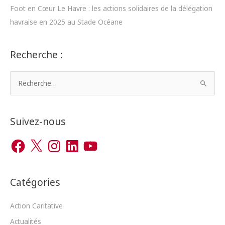
Foot en Cœur Le Havre : les actions solidaires de la délégation
havraise en 2025 au Stade Océane
Recherche :
R
e
c
h
Suivez-nous
e
F
X
I
L
Y
r
a
n
i
o
c
s
n
u
c
e
t
k
T
b
a
e
u
h
o
g
d
b
o
r
I
e
Catégories
e
k
a
n
m
r
Action Caritative
Actualités