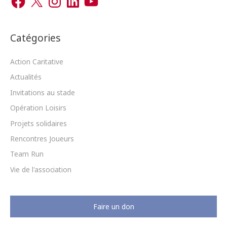
r
a
n
i
o
c
s
n
u
c
e
t
k
T
b
a
e
u
h
o
g
d
b
o
r
I
e
Catégories
e
k
a
n
m
r
Action Caritative
Actualités
:
Invitations au stade
Opération Loisirs
Projets solidaires
Rencontres Joueurs
Team Run
Vie de l'association
Faire un don