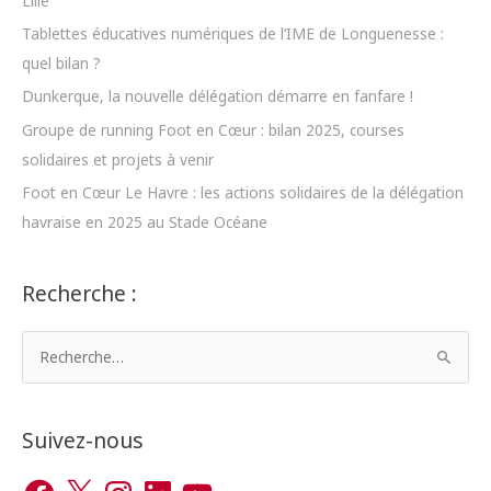
Lille
Tablettes éducatives numériques de l’IME de Longuenesse :
quel bilan ?
Dunkerque, la nouvelle délégation démarre en fanfare !
Groupe de running Foot en Cœur : bilan 2025, courses
solidaires et projets à venir
Foot en Cœur Le Havre : les actions solidaires de la délégation
havraise en 2025 au Stade Océane
Recherche :
R
e
c
h
Suivez-nous
e
F
X
I
L
Y