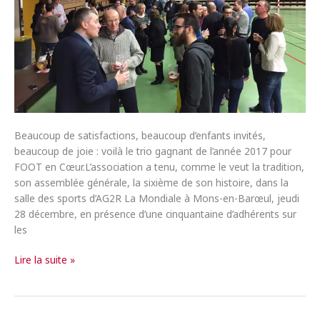
Beaucoup de satisfactions, beaucoup d’enfants invités,
beaucoup de joie : voilà le trio gagnant de l’année 2017 pour
FOOT en Cœur.L’association a tenu, comme le veut la tradition,
son assemblée générale, la sixième de son histoire, dans la
salle des sports d’AG2R La Mondiale à Mons-en-Barœul, jeudi
28 décembre, en présence d’une cinquantaine d’adhérents sur
les
AG
Lire la suite »
2017
:
Foot