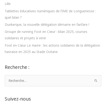
Lille
Tablettes éducatives numériques de l’IME de Longuenesse :
quel bilan ?
Dunkerque, la nouvelle délégation démarre en fanfare !
Groupe de running Foot en Cœur : bilan 2025, courses
solidaires et projets à venir
Foot en Cœur Le Havre : les actions solidaires de la délégation
havraise en 2025 au Stade Océane
Recherche :
R
e
c
h
Suivez-nous
e