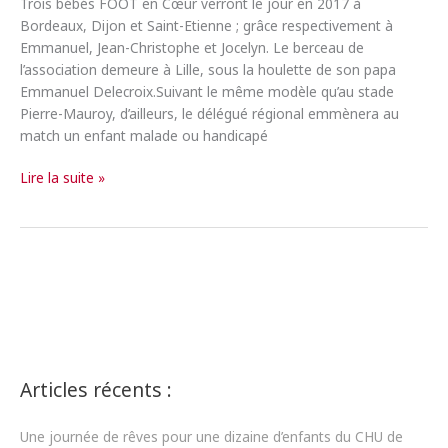
Trois bébés FOOT en Cœur verront le jour en 2017 à
Bordeaux, Dijon et Saint-Etienne ; grâce respectivement à
Emmanuel, Jean-Christophe et Jocelyn. Le berceau de
l’association demeure à Lille, sous la houlette de son papa
Emmanuel Delecroix.Suivant le même modèle qu’au stade
Pierre-Mauroy, d’ailleurs, le délégué régional emmènera au
match un enfant malade ou handicapé
La
Lire la suite »
famille
Foot
en
Cœur
va
encore
s’agrandir
Articles récents :
Une journée de rêves pour une dizaine d’enfants du CHU de