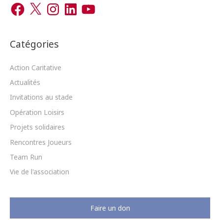
F
X
I
L
Y
r
a
n
i
o
c
s
n
u
c
e
t
k
T
b
a
e
u
h
o
g
d
b
o
r
I
e
Catégories
e
k
a
n
m
r
Action Caritative
Actualités
:
Invitations au stade
Opération Loisirs
Projets solidaires
Rencontres Joueurs
Team Run
Vie de l'association
Faire un don