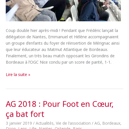
Coup double hier après-midi ! Pendant que Frédéric lançait la
délégation de Nantes, Emmanuel et Hélène accompagnaient
un groupe d’enfants du foyer de réinsertion de Mérignac ainsi
que leur éducateur au Matmut Atlantique de Bordeaux.
Finalement, un très beau match opposant les Girondins de
Bordeaux à l’OGC Nice conclu par un score de parité, 1-1.
Deux
Lire la suite »
enfants
d’un
foyer
bordelais
AG 2018 : Pour Foot en Cœur,
invités
ça bat fort
au
Matmut
3 janvier 2019
/
Actualités
,
Vie de l'association
/
AG
,
Bordeaux
,
Atlantique
Dijon
,
Lens
,
Lille
,
Nantes
,
Ostende
,
Paris