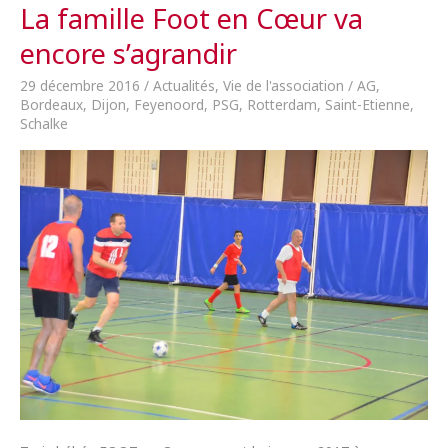
en
La famille Foot en Cœur va
Cœur
encore s’agrandir
a
le
29 décembre 2016
/
Actualités
,
Vie de l'association
/
AG
,
cœur
Bordeaux
,
Dijon
,
Feyenoord
,
PSG
,
Rotterdam
,
Saint-Etienne
,
en
Schalke
fête