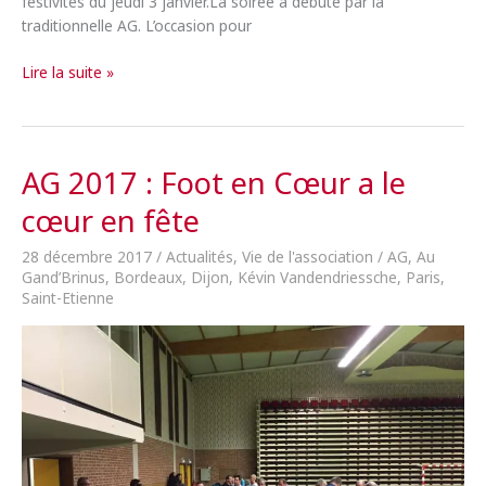
festivités du jeudi 3 janvier.La soirée a débuté par la
traditionnelle AG. L’occasion pour
AG
Lire la suite »
2018
:
Pour
Foot
AG 2017 : Foot en Cœur a le
en
cœur en fête
Cœur,
ça
28 décembre 2017
/
Actualités
,
Vie de l'association
/
AG
,
Au
bat
Gand’Brinus
,
Bordeaux
,
Dijon
,
Kévin Vandendriessche
,
Paris
,
fort
Saint-Etienne