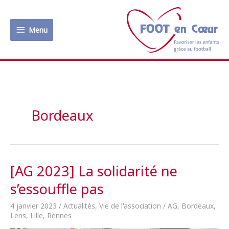
Aller
au
Menu
contenu
Menu
Bordeaux
[AG 2023] La solidarité ne
s’essouffle pas
4 janvier 2023
/
Actualités
,
Vie de l'association
/
AG
,
Bordeaux
,
Lens
,
Lille
,
Rennes