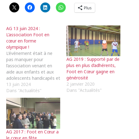
Plus
AG 13 juin 2024 :
L’association Foot en
cœur en forme
olympique !
L’événement était à ne
AG 2019 : Supporté par de
pas manquer pour
plus en plus d’adhérents,
l’association venant en
Foot en Cœur gagne en
aide aux enfants et aux
générosité
adolescents handicapés et
2 janvier 2020
hospitalisés ! Foot en
13 juin 2024
Dans "Actualités"
cœur sera ainsi présent à
Dans "Actualités"
l’occasion des Jeux
paralympiques, au stade
de France à Paris, en
septembre, en compagnie
de deux IME, pour assister
à des finales d’épreuves
AG 2017 : Foot en Cœur a
d’athlétisme.…
le cœur en fête