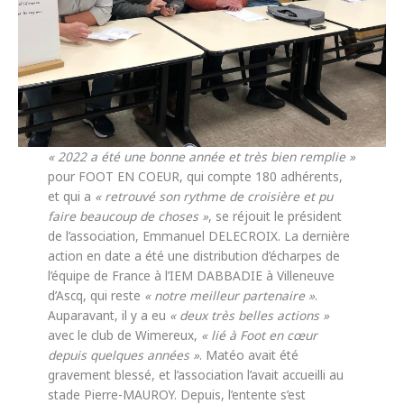
« 2022 a été une bonne année et très bien remplie »
pour FOOT EN COEUR, qui compte 180 adhérents,
et qui a
« retrouvé son rythme de croisière et pu
faire beaucoup de choses »
, se réjouit le président
de l’association, Emmanuel DELECROIX. La dernière
action en date a été une distribution d’écharpes de
l’équipe de France à l’IEM DABBADIE à Villeneuve
d’Ascq, qui reste
« notre meilleur partenaire »
.
Auparavant, il y a eu
« deux très belles actions »
avec le club de Wimereux,
« lié à Foot en cœur
depuis quelques années »
. Matéo avait été
gravement blessé, et l’association l’avait accueilli au
stade Pierre-MAUROY. Depuis, l’entente s’est