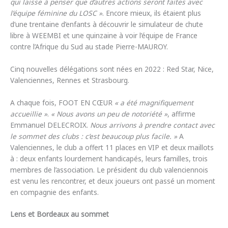
qui laisse à penser que d’autres actions seront faites avec
l’équipe féminine du LOSC »
. Encore mieux, ils étaient plus
d’une trentaine d’enfants à découvrir le simulateur de chute
libre à WEEMBI et une quinzaine à voir l’équipe de France
contre l’Afrique du Sud au stade Pierre-MAUROY.
Cinq nouvelles délégations sont nées en 2022 : Red Star, Nice,
Valenciennes, Rennes et Strasbourg.
A chaque fois, FOOT EN CŒUR
« a été magnifiquement
accueillie »
.
« Nous avons un peu de notoriété »
, affirme
Emmanuel DELECROIX.
Nous arrivons à prendre contact avec
le sommet des clubs : c’est beaucoup plus facile. »
A
Valenciennes, le club a offert 11 places en VIP et deux maillots
à : deux enfants lourdement handicapés, leurs familles, trois
membres de l’association. Le président du club valenciennois
est venu les rencontrer, et deux joueurs ont passé un moment
en compagnie des enfants.
Lens et Bordeaux au sommet