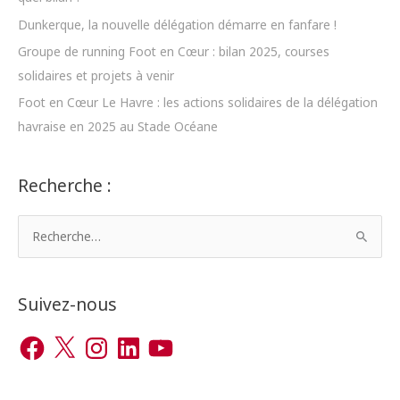
Dunkerque, la nouvelle délégation démarre en fanfare !
Groupe de running Foot en Cœur : bilan 2025, courses
solidaires et projets à venir
Foot en Cœur Le Havre : les actions solidaires de la délégation
havraise en 2025 au Stade Océane
Recherche :
R
e
c
h
Suivez-nous
e
F
X
I
L
Y
r
a
n
i
o
c
s
n
u
c
e
t
k
T
b
a
e
u
h
o
g
d
b