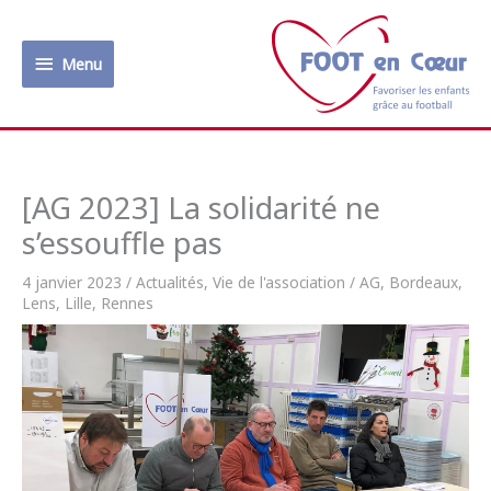
Aller
au
Menu
contenu
Menu
[AG 2023] La solidarité ne
s’essouffle pas
4 janvier 2023
/
Actualités
,
Vie de l'association
/
AG
,
Bordeaux
,
Lens
,
Lille
,
Rennes