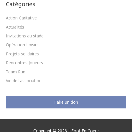
o
r
I
e
Catégories
e
k
a
n
m
r
Action Caritative
Actualités
:
Invitations au stade
Opération Loisirs
Projets solidaires
Rencontres Joueurs
Team Run
Vie de l'association
Faire un don
Copyright © 2026 |
Foot En Coeur