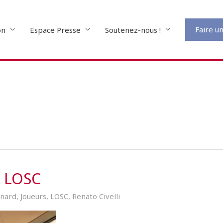
Faire u
on
Espace Presse
Soutenez-nous !
u LOSC
nard
,
Joueurs
,
LOSC
,
Renato Civelli