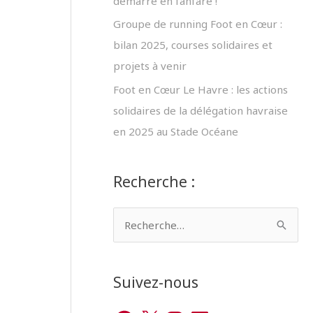
démarre en fanfare !
Groupe de running Foot en Cœur :
bilan 2025, courses solidaires et
projets à venir
Foot en Cœur Le Havre : les actions
solidaires de la délégation havraise
en 2025 au Stade Océane
Recherche :
R
e
c
Suivez-nous
h
e
F
X
I
L
Y