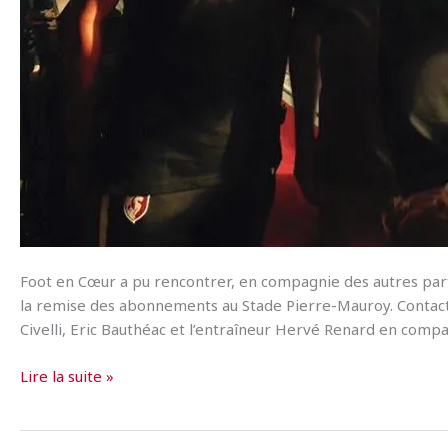
Foot en Cœur a pu rencontrer, en compagnie des autres parte
la remise des abonnements au Stade Pierre-Mauroy. Contact é
Civelli, Eric Bauthéac et l’entraîneur Hervé Renard en comp
Rencontre
Lire la suite »
avec
les
joueurs