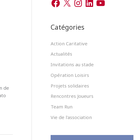
r
a
n
i
o
c
s
n
u
c
e
t
k
T
b
a
e
u
h
o
g
d
b
Catégories
o
r
I
e
e
k
a
n
m
r
Action Caritative
Actualités
:
Invitations au stade
Opération Loisirs
Projets solidaires
on de
ato
Rencontres Joueurs
Team Run
Vie de l'association