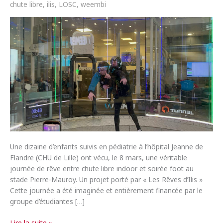
chute libre
,
ilis
,
LOSC
,
weembi
Une dizaine d’enfants suivis en pédiatrie à l’hôpital Jeanne de
Flandre (CHU de Lille) ont vécu, le 8 mars, une véritable
journée de rêve entre chute libre indoor et soirée foot au
stade Pierre-Mauroy. Un projet porté par « Les Rêves d’Ilis »
Cette journée a été imaginée et entièrement financée par le
groupe d’étudiantes […]
Une
Lire la suite »