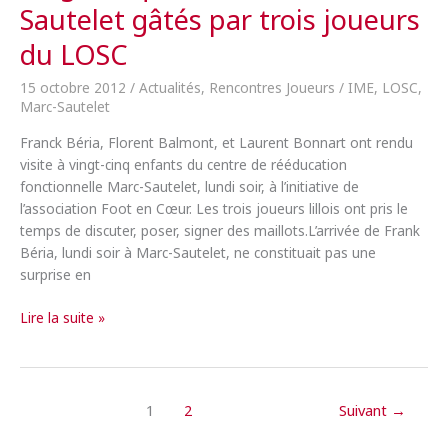
Sautelet gâtés par trois joueurs
Cœur
du LOSC
15 octobre 2012
/
Actualités
,
Rencontres Joueurs
/
IME
,
LOSC
,
Marc-Sautelet
Franck Béria, Florent Balmont, et Laurent Bonnart ont rendu
visite à vingt-cinq enfants du centre de rééducation
fonctionnelle Marc-Sautelet, lundi soir, à l’initiative de
l’association Foot en Cœur. Les trois joueurs lillois ont pris le
temps de discuter, poser, signer des maillots.L’arrivée de Frank
Béria, lundi soir à Marc-Sautelet, ne constituait pas une
surprise en
Vingt-
Lire la suite »
cinq
enfants
de
Marc-
1
2
Suivant
→
Sautelet