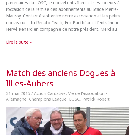
partenaires du LOSC, le nouvel entraîneur et ses joueurs à
l’occasion de la remise des abonnements au Stade Pierre-
Mauroy. Contact établi entre notre association et les petits
nouveaux … Ici Renato Civelli, Eric Bauthéac et l’entraîneur
Hervé Renard en compagnie de notre président. Merci au
Rencontre
Lire la suite »
avec
les
joueurs
du
Match des anciens Dogues à
LOSC
Illies-Aubers
31 mai 2015
/
Action Caritative
,
Vie de l'association
/
Allemagne
,
Champions League
,
LOSC
,
Patrick Robert