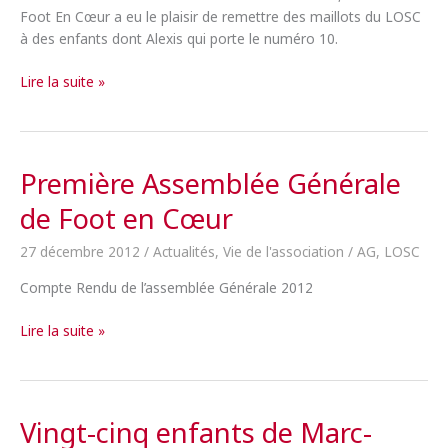
Foot En Cœur a eu le plaisir de remettre des maillots du LOSC
à des enfants dont Alexis qui porte le numéro 10.
Remise
Lire la suite »
de
maillots
lors
du
Première Assemblée Générale
match
de Foot en Cœur
Lille
–
27 décembre 2012
/
Actualités
,
Vie de l'association
/
AG
,
LOSC
Valenciennes
Compte Rendu de l’assemblée Générale 2012
Première
Lire la suite »
Assemblée
Générale
de
Foot
Vingt-cinq enfants de Marc-
en