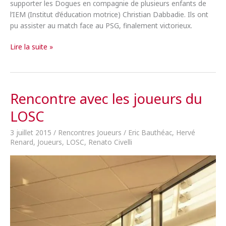
supporter les Dogues en compagnie de plusieurs enfants de
l’IEM (Institut d’éducation motrice) Christian Dabbadie. Ils ont
pu assister au match face au PSG, finalement victorieux.
Finale
Lire la suite »
de
la
Coupe
de
Rencontre avec les joueurs du
la
LOSC
Ligue
3 juillet 2015
/
Rencontres Joueurs
/
Eric Bauthéac
,
Hervé
Renard
,
Joueurs
,
LOSC
,
Renato Civelli