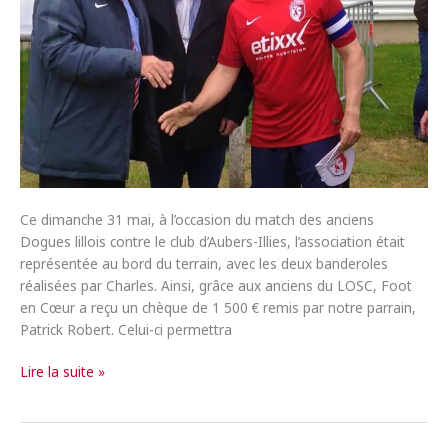
Ce dimanche 31 mai, à l’occasion du match des anciens
Dogues lillois contre le club d’Aubers-Illies, l’association était
représentée au bord du terrain, avec les deux banderoles
réalisées par Charles. Ainsi, grâce aux anciens du LOSC, Foot
en Cœur a reçu un chèque de 1 500 € remis par notre parrain,
Patrick Robert. Celui-ci permettra
Match
Lire la suite »
des
anciens
Dogues