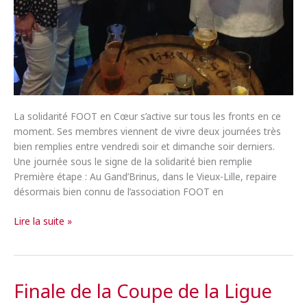
La solidarité FOOT en Cœur s’active sur tous les fronts en ce
moment. Ses membres viennent de vivre deux journées très
bien remplies entre vendredi soir et dimanche soir derniers.
Une journée sous le signe de la solidarité bien remplie
Première étape : Au Gand’Brinus, dans le Vieux-Lille, repaire
désormais bien connu de l’association FOOT en
La
Lire la suite »
solidarité
sur
un
rythme
Finale de la Coupe de la Ligue
effréné