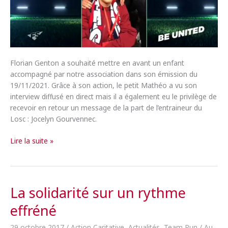
Florian Genton a souhaité mettre en avant un enfant
accompagné par notre association dans son émission du
19/11/2021. Grâce à son action, le petit Mathéo a vu son
interview diffusé en direct mais il a également eu le privilège de
recevoir en retour un message de la part de l’entraineur du
Losc : Jocelyn Gourvennec.
[Presse]
Lire la suite »
Foot
En
Cœur
à
La solidarité sur un rythme
l’honneur
effréné
dans
Football
29 octobre 2017
/
Action Caritative
,
Actualités
,
Team Run
/
Au