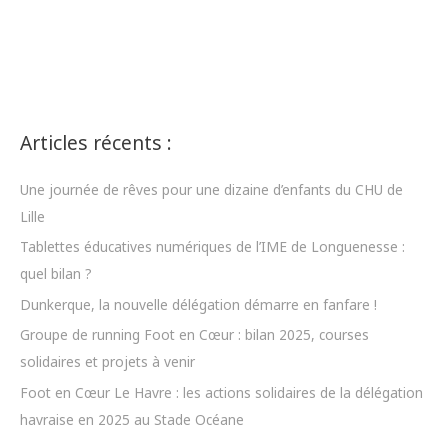
gâtés
par
trois
joueurs
du
LOSC
Articles récents :
Une journée de rêves pour une dizaine d’enfants du CHU de
Lille
Tablettes éducatives numériques de l’IME de Longuenesse :
quel bilan ?
Dunkerque, la nouvelle délégation démarre en fanfare !
Groupe de running Foot en Cœur : bilan 2025, courses
solidaires et projets à venir
Foot en Cœur Le Havre : les actions solidaires de la délégation
havraise en 2025 au Stade Océane