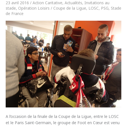
23 avril 2016
/
Action Caritative
,
Actualités
,
Invitations au
stade
,
Opération Loisirs
/
Coupe de la Ligue
,
LOSC
,
PSG
,
Stade
de France
A l’occasion de la finale de la Coupe de la Ligue, entre le LOSC
et le Paris Saint-Germain, le groupe de Foot en Cœur est venu