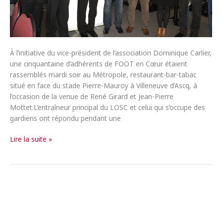
À l’initiative du vice-président de l’association Dominique Carlier,
une cinquantaine d’adhérents de FOOT en Cœur étaient
rassemblés mardi soir au Métropole, restaurant-bar-tabac
situé en face du stade Pierre-Mauroy à Villeneuve d’Ascq, à
l’occasion de la venue de René Girard et Jean-Pierre
Mottet.L’entraîneur principal du LOSC et celui qui s’occupe des
gardiens ont répondu pendant une
Foot
Lire la suite »
en
Cœur
rencontre
René
Girard
et
Jean-