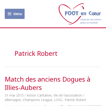
Aller
au
Menu
contenu
Menu
Patrick Robert
Match des anciens Dogues à
Illies-Aubers
31 mai 2015
/
Action Caritative
,
Vie de l'association
/
Allemagne
,
Champions League
,
LOSC
,
Patrick Robert