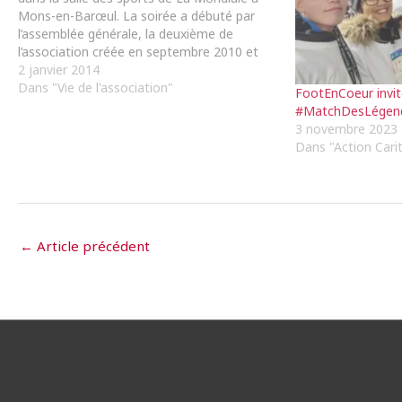
Mons-en-Barœul. La soirée a débuté par
l’assemblée générale, la deuxième de
l’association créée en septembre 2010 et
présidée par Emmanuel Delecroix. Ce
2 janvier 2014
dernier n’a annoncé que des bonnes
Dans "Vie de l'association"
FootEnCoeur invit
nouvelles en ce début d’année…
#MatchDesLégen
3 novembre 2023
Dans "Action Carit
←
Article précédent