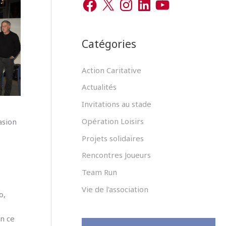
r
a
n
i
o
c
s
n
u
c
e
t
k
T
b
a
e
u
h
o
g
d
b
Catégories
o
r
I
e
e
k
a
n
m
r
Action Caritative
Actualités
:
Invitations au stade
Opération Loisirs
asion
Projets solidaires
s
Rencontres Joueurs
Team Run
Vie de l'association
o,
en ce