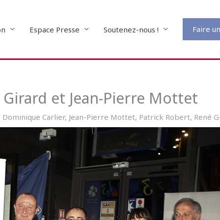
Faire u
on
Espace Presse
Soutenez-nous !
Girard et Jean-Pierre Mottet
/
Dominique Carlier
,
Jean-Pierre Mottet
,
Patrick Robert
,
René G