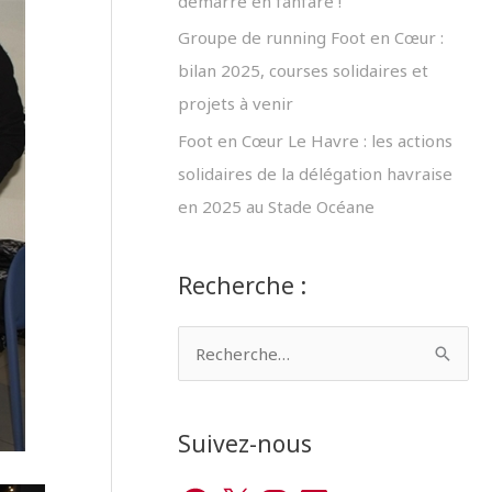
démarre en fanfare !
Groupe de running Foot en Cœur :
bilan 2025, courses solidaires et
projets à venir
Foot en Cœur Le Havre : les actions
solidaires de la délégation havraise
en 2025 au Stade Océane
Recherche :
R
e
c
Suivez-nous
h
e
F
X
I
L
Y