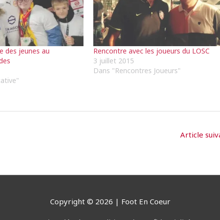
e des jeunes au
Rencontre avec les joueurs du LOSC
des
3 juillet 2015
Dans "Rencontres Joueurs"
ative"
Article sui
Copyright © 2026 |
Foot En Coeur