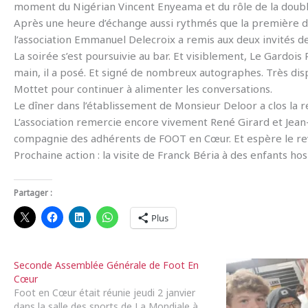
moment du Nigérian Vincent Enyeama et du rôle de la doubl
Après une heure d’échange aussi rythmés que la première d
l’association Emmanuel Delecroix a remis aux deux invités 
La soirée s’est poursuivie au bar. Et visiblement, Le Gardois
main, il a posé. Et signé de nombreux autographes. Très dis
Mottet pour continuer à alimenter les conversations.
Le dîner dans l’établissement de Monsieur Deloor a clos la r
L’association remercie encore vivement René Girard et Jea
compagnie des adhérents de FOOT en Cœur. Et espère le revo
Prochaine action : la visite de Franck Béria à des enfants ho
Partager :
Plus
Seconde Assemblée Générale de Foot En
Cœur
Foot en Cœur était réunie jeudi 2 janvier
dans la salle des sports de La Mondiale à