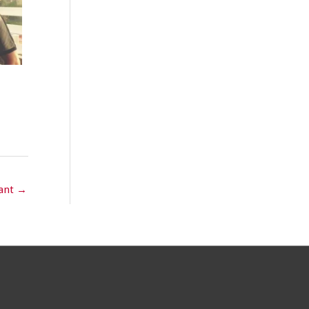
vant
→