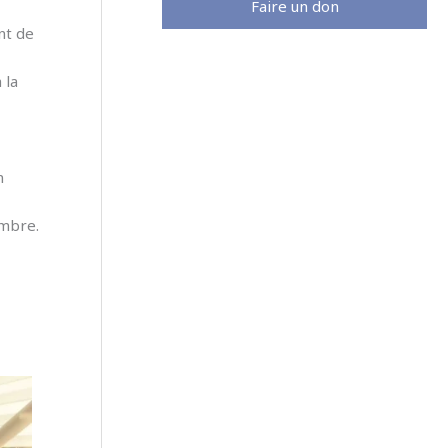
Faire un don
nt de
 la
n
embre.