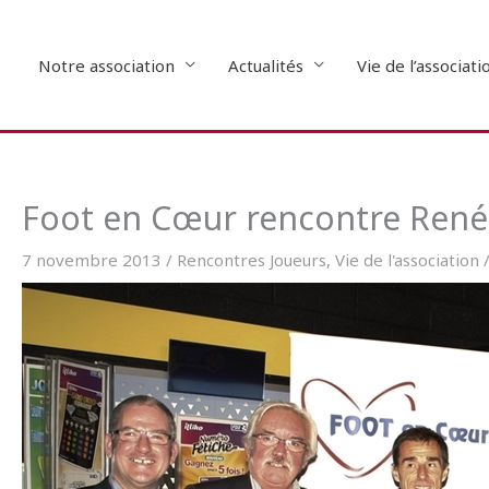
Aller
au
contenu
Notre association
Actualités
Vie de l’associati
Foot en Cœur rencontre René 
7 novembre 2013
/
Rencontres Joueurs
,
Vie de l'association