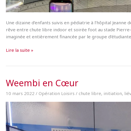
Une dizaine d’enfants suivis en pédiatrie à l’hôpital Jeanne 
rêve entre chute libre indoor et soirée foot au stade Pierre
imaginée et entièrement financée par le groupe d’étudiante
Une
Lire la suite »
journée
de
rêves
pour
Weembi en Cœur
une
dizaine
10 mars 2022
/
Opération Loisirs
/
chute libre
,
initiation
,
lié
d’enfants
du
CHU
de
Lille