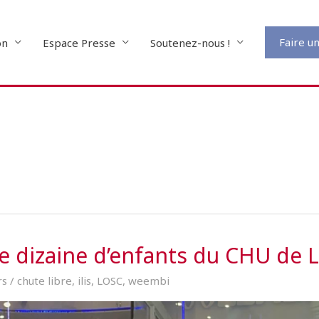
Faire u
on
Espace Presse
Soutenez-nous !
 dizaine d’enfants du CHU de Li
rs
/
chute libre
,
ilis
,
LOSC
,
weembi