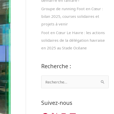
démarre en fanfare !
Groupe de running Foot en Cœur :
bilan 2025, courses solidaires et
projets à venir
Foot en Cœur Le Havre : les actions
solidaires de la délégation havraise
en 2025 au Stade Océane
Recherche :
R
e
c
Suivez-nous
h
e
F
X
I
L
Y