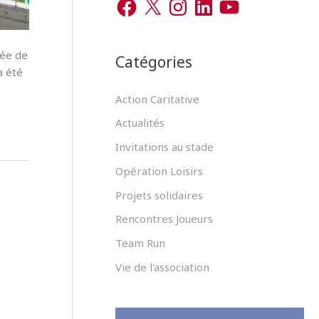
r
a
n
i
o
c
s
n
u
c
e
t
k
T
b
a
e
u
h
o
g
d
b
née de
Catégories
o
r
I
e
a été
e
k
a
n
m
r
Action Caritative
Actualités
:
Invitations au stade
Opération Loisirs
Projets solidaires
Rencontres Joueurs
Team Run
Vie de l'association