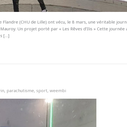
de Flandre (CHU de Lille) ont vécu, le 8 mars, une véritable jour
-Mauroy. Un projet porté par « Les Rêves d’Ilis » Cette journée 
s […]
vin
,
parachutisme
,
sport
,
weembi