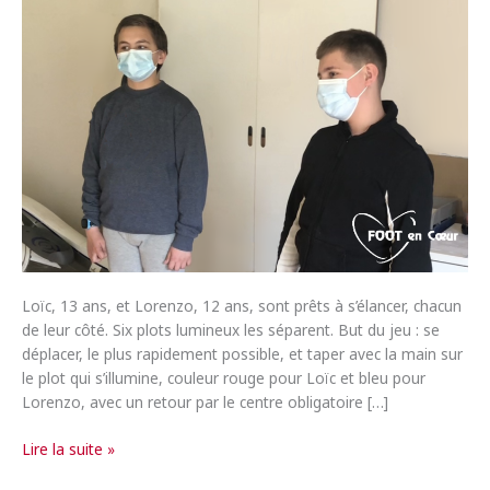
Loïc, 13 ans, et Lorenzo, 12 ans, sont prêts à s’élancer, chacun
de leur côté. Six plots lumineux les séparent. But du jeu : se
déplacer, le plus rapidement possible, et taper avec la main sur
le plot qui s’illumine, couleur rouge pour Loïc et bleu pour
Lorenzo, avec un retour par le centre obligatoire […]
[Projet
Lire la suite »
Solidaire]