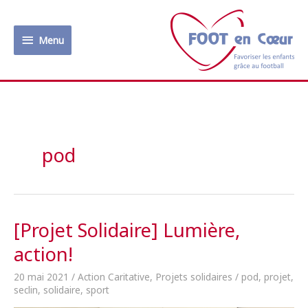
Aller
au
Menu
contenu
Menu
pod
[Projet Solidaire] Lumière,
action!
20 mai 2021
/
Action Caritative
,
Projets solidaires
/
pod
,
projet
,
seclin
,
solidaire
,
sport