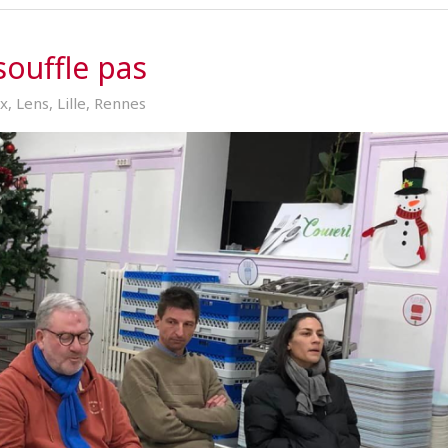
souffle pas
x
,
Lens
,
Lille
,
Rennes