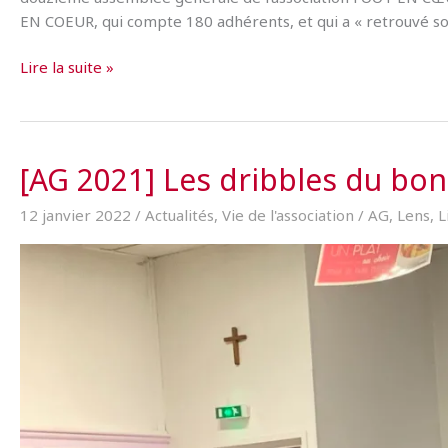
EN COEUR, qui compte 180 adhérents, et qui a « retrouvé so
[AG
Lire la suite »
2023]
La
solidarité
ne
[AG 2021] Les dribbles du bo
s’essouffle
pas
12 janvier 2022
/
Actualités
,
Vie de l'association
/
AG
,
Lens
,
L