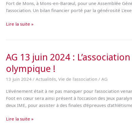
Fort de Mons, à Mons-en-Barœul, pour une Assemblée Géné
l’association. Un bilan financier porté par la générosité L’ex
AG
Lire la suite »
2025
:
Foot
en
AG 13 juin 2024 : L’associati
Cœur
olympique !
continue
à
13 juin 2024
/
Actualités
,
Vie de l'association
/
AG
tisser
ses
L’événement était à ne pas manquer pour l’association venant
filets
Foot en cœur sera ainsi présent à l’occasion des Jeux paral
deux IME, pour assister à des finales d’épreuves d’athlétism
AG
Lire la suite »
13