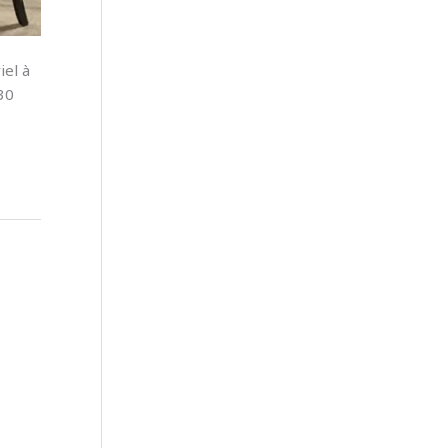
iel à
30