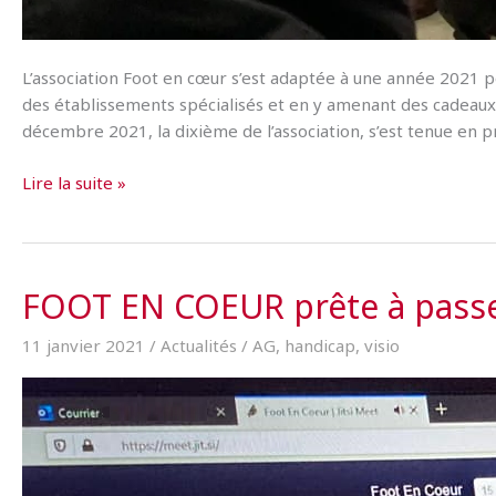
L’association Foot en cœur s’est adaptée à une année 2021 p
des établissements spécialisés et en y amenant des cadeaux
décembre 2021, la dixième de l’association, s’est tenue en
[AG
Lire la suite »
2021]
Les
dribbles
du
FOOT EN COEUR prête à passer
bonheur
11 janvier 2021
/
Actualités
/
AG
,
handicap
,
visio