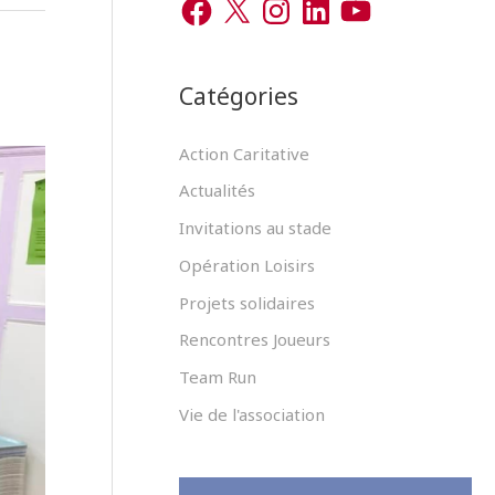
r
a
n
i
o
c
s
n
u
c
e
t
k
T
b
a
e
u
h
o
g
d
b
Catégories
o
r
I
e
e
k
a
n
m
r
Action Caritative
Actualités
:
Invitations au stade
Opération Loisirs
Projets solidaires
Rencontres Joueurs
Team Run
Vie de l'association