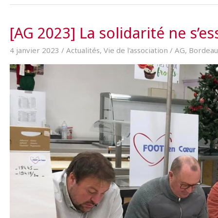
juin
2024
:
[AG 2023] La solidarité ne s’es
L’association
Foot
4 janvier 2023
/
Actualités
,
Vie de l'association
/
AG
,
Bordeau
en
cœur
en
forme
olympique !