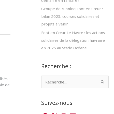
démarre en fanfare !
Groupe de running Foot en Cœur :
bilan 2025, courses solidaires et
projets à venir
Foot en Cœur Le Havre : les actions
solidaires de la délégation havraise
en 2025 au Stade Océane
Recherche :
isés !
R
nie de
e
c
Suivez-nous
h
e
F
X
I
L
Y