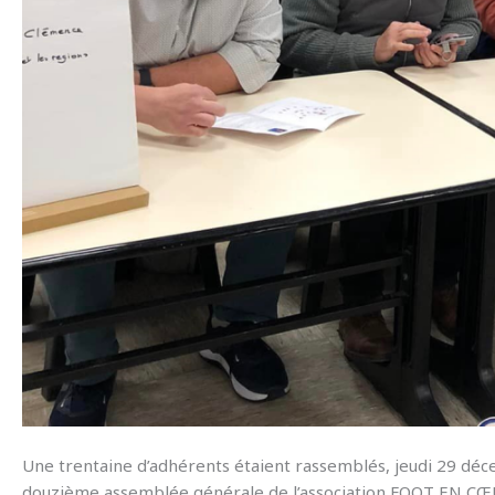
Une trentaine d’adhérents étaient rassemblés, jeudi 29 dé
douzième assemblée générale de l’association FOOT EN CŒU