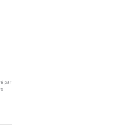
ré par
re