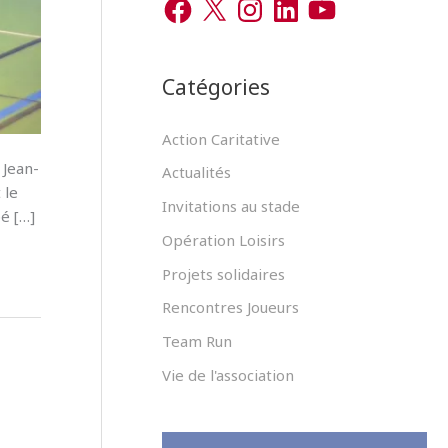
r
a
n
i
o
c
s
n
u
c
e
t
k
T
b
a
e
u
h
o
g
d
b
Catégories
o
r
I
e
e
k
a
n
m
r
Action Caritative
 Jean-
Actualités
 le
:
Invitations au stade
é […]
Opération Loisirs
Projets solidaires
Rencontres Joueurs
Team Run
Vie de l'association