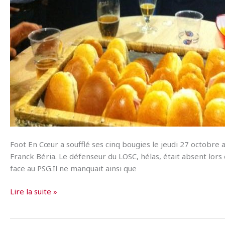
Foot En Cœur a soufflé ses cinq bougies le jeudi 27 octobre
Franck Béria. Le défenseur du LOSC, hélas, était absent lors 
face au PSG.Il ne manquait ainsi que
Foot
Lire la suite »
En
Cœur