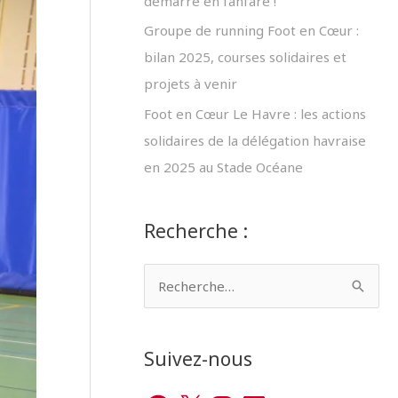
démarre en fanfare !
Groupe de running Foot en Cœur :
bilan 2025, courses solidaires et
projets à venir
Foot en Cœur Le Havre : les actions
solidaires de la délégation havraise
en 2025 au Stade Océane
Recherche :
R
e
c
Suivez-nous
h
e
F
X
I
L
Y