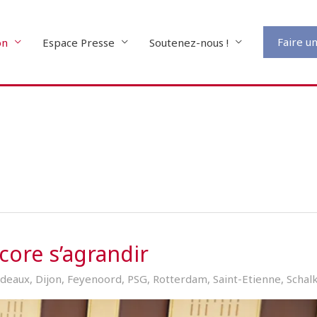
Faire u
on
Espace Presse
Soutenez-nous !
core s’agrandir
deaux
,
Dijon
,
Feyenoord
,
PSG
,
Rotterdam
,
Saint-Etienne
,
Schal