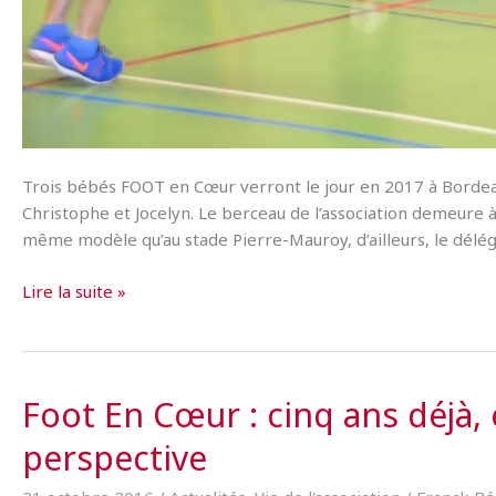
Trois bébés FOOT en Cœur verront le jour en 2017 à Bordeau
Christophe et Jocelyn. Le berceau de l’association demeure à
même modèle qu’au stade Pierre-Mauroy, d’ailleurs, le dél
La
Lire la suite »
famille
Foot
en
Cœur
Foot En Cœur : cinq ans déjà,
va
perspective
encore
s’agrandir