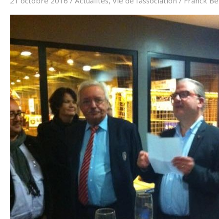
21 octobre 2016
/
Actualités
,
Vie de l'association
/
Franck Bé