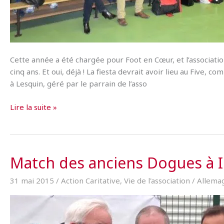
Cette année a été chargée pour Foot en Cœur, et l’associat
cinq ans. Et oui, déjà ! La fiesta devrait avoir lieu au Five, 
à Lesquin, géré par le parrain de l’asso
La
Lire la suite »
hotte
de
Foot
en
Match des anciens Dogues à I
Cœur
est
31 mai 2015
/
Action Caritative
,
Vie de l'association
/
Allema
pleine